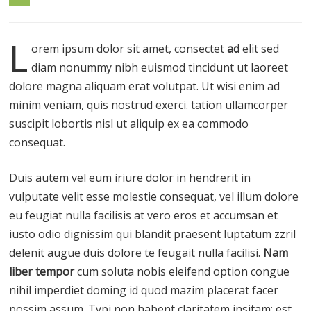
L
orem ipsum dolor sit amet, consectet
ad
elit sed
diam nonummy nibh euismod tincidunt ut laoreet
dolore magna aliquam erat volutpat. Ut wisi enim ad
minim veniam, quis nostrud exerci. tation ullamcorper
suscipit lobortis nisl ut aliquip ex ea commodo
consequat.
Duis autem vel eum iriure dolor in hendrerit in
vulputate velit esse molestie consequat, vel illum dolore
eu feugiat nulla facilisis at vero eros et accumsan et
iusto odio dignissim qui blandit praesent luptatum zzril
delenit augue duis dolore te feugait nulla facilisi.
Nam
liber tempor
cum soluta nobis eleifend option congue
nihil imperdiet doming id quod mazim placerat facer
possim assum. Typi non habent claritatem insitam; est