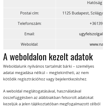
Hatóság (
Postai cím:
1125 Budapest, Szilágyi 
Telefonszám:
+361391
Email:
ugyfelszolgala
Weboldal:
www.nai
A weboldalon kezelt adatok
Weboldalunk nyilvános tartalmát bárki – személyes
adatai megadása nélkül – megtekintheti, az nem
kötődik regisztrációhoz vagy bejelentkezéshez.
A weboldal meglátogatásával, használatával
összefüggésben az alábbiakban felsorolt adatokat
kezeljük a jelen tájékoztatóban megfogalmazott célból