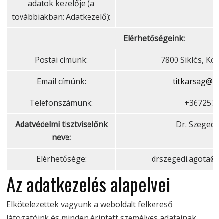
adatok kezelője (a
továbbiakban: Adatkezelő):
Elérhetőségeink:
Postai címünk:
7800 Siklós, Kos
Email címünk:
titkarsag@si
Telefonszámunk:
+367257
Adatvédelmi tisztviselőnk
Dr. Szegedi
neve:
Elérhetősége:
drszegedi.agota
Az adatkezelés alapelvei
Elkötelezettek vagyunk a weboldalt felkereső
látogatóink és minden érintett személyes adatainak