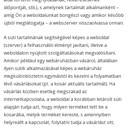
időpontját, stb.), s amelynek tartalmát alkalmanként –
amíg Ön a weboldalunkat böngészi vagy amikor később
újból meglátogatja – a webszerver visszaolvassa onnan.
A süti tartalmának segítségével képes a weboldal
(szerver) a felhasználói élményt javítani, illetve a
weboldalon nyújtott szolgáltatásokat megvalósítani.
Amikor például egy webáruházban vásárol, általában
ilyen sütik alkalmazásával képes a webáruház
megkülönböztetni egymástól és kezelni a folyamatban
lévő vásárlásokat (pl.: a kosár aktuális tartalmát). Ha
vásárlás közben esetleg megszakad az
internetkapcsolata, a weboldal a korábban letárolt süti
alapján tudja azt, hogy milyen terméket tett be a
kosarába, melyik terméket kereste, s amennyiben
helyreállt a kapcsolat, folytatni tudja a vásárlást ott,