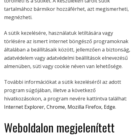
törölheti is a sütiket. A készülékén tárolt sütik
tartalmához bármikor hozzáférhet, azt megismerheti,
megnézheti.
A sütik kezelésére, használatuk letiltására vagy
törlésére az ismert internet böngésző programoknak
általában a beállításaik között, jellemzően a biztonság,
adatvédelem vagy adatvédelmi beállítások elnevezésű
almenüben, süti vagy cookie néven van lehetősége.
További információkat a sütik kezeléséről az adott
program súgójában, illetve a következő
hivatkozásokon, a program nevére kattintva találhat:
Internet Explorer
,
Chrome
,
Mozilla Firefox
,
Edge
.
Weboldalon megjelenített