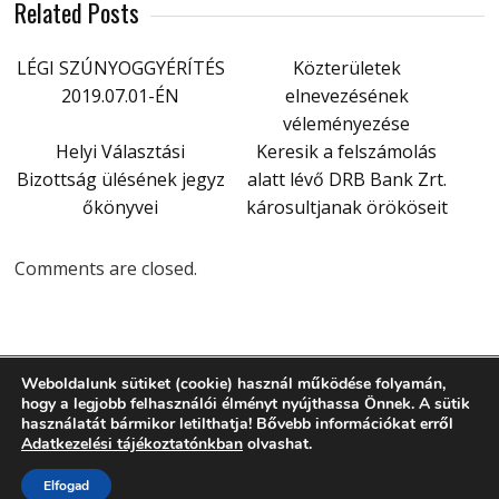
Related Posts
LÉGI SZÚNYOGGYÉRÍTÉS
Közterületek
2019.07.01-ÉN
elnevezésének
véleményezése
Helyi Választási
Keresik a felszámolás
Bizottság ülésének jegyz
alatt lévő DRB Bank Zrt.
őkönyvei
károsultjanak örököseit
Comments are closed.
Weboldalunk sütiket (cookie) használ működése folyamán,
hogy a legjobb felhasználói élményt nyújthassa Önnek. A sütik
használatát bármikor letilthatja! Bővebb információkat erről
Adatkezelési tájékoztatónkban
olvashat.
Eco Recycling @2014 by
PREMIUMCODING
| Powered by:
Elfogad