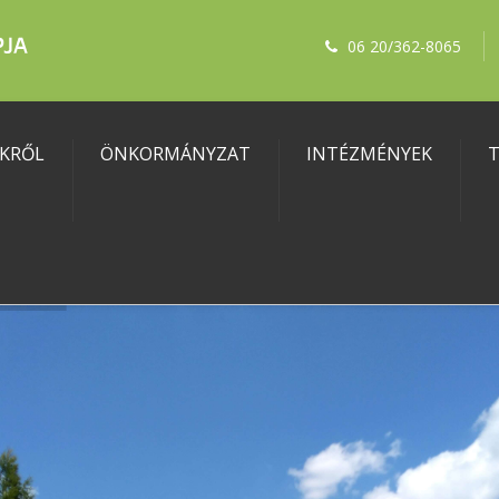
06 20/362-8065
KRŐL
ÖNKORMÁNYZAT
INTÉZMÉNYEK
T