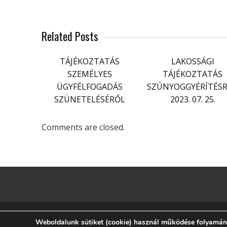
Related Posts
TÁJÉKOZTATÁS
LAKOSSÁGI
SZEMÉLYES
TÁJÉKOZTATÁS
ÜGYFÉLFOGADÁS
SZÚNYOGGYÉRÍTÉS
SZÜNETELÉSÉRŐL
2023. 07. 25.
Comments are closed.
Weboldalunk sütiket (cookie) használ működése folyamán, h
E