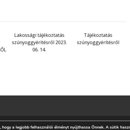
Lakossági tájékoztatás
Tájékoztatás
szúnyoggyérítésről 2023.
szúnyoggyérítésről
RŐL
06. 14.
ogy a legjobb felhasználói élményt nyújthassa Önnek. A sütik haszná
co Recycling @2014 by
PREMIUMCODING
| Powered by:
WORDPRE