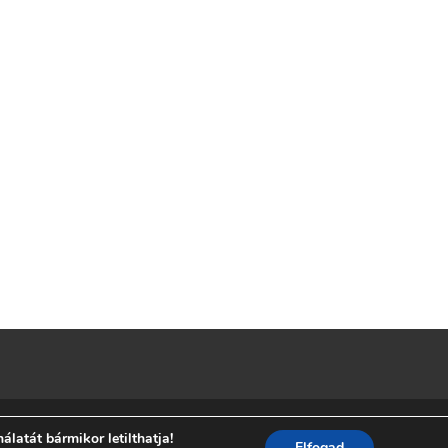
latát bármikor letilthatja!
SS
Elfogad