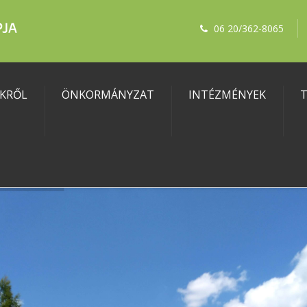
06 20/362-8065
KRŐL
ÖNKORMÁNYZAT
INTÉZMÉNYEK
T