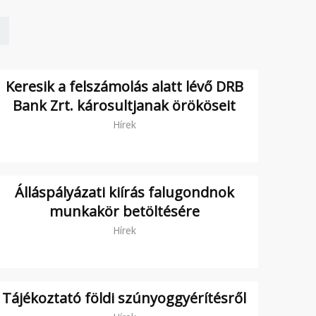
Keresik a felszámolás alatt lévő DRB
Bank Zrt. károsultjanak örököseit
Hírek
Álláspályázati kiírás falugondnok
munkakör betöltésére
Hírek
Tájékoztató földi szúnyoggyérítésről