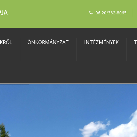
06 20/362-8065
KRŐL
ÖNKORMÁNYZAT
INTÉZMÉNYEK
T