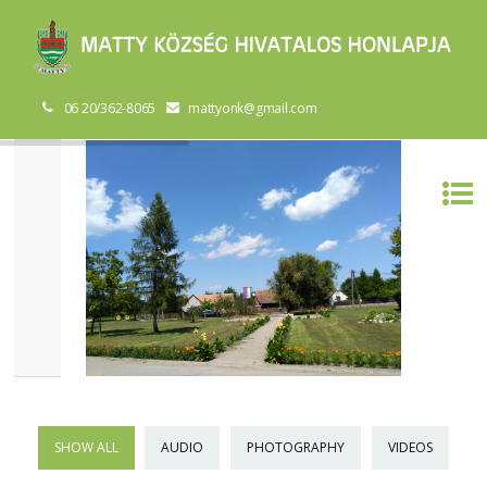
06 20/362-8065
mattyonk@gmail.com
SHOW ALL
AUDIO
PHOTOGRAPHY
VIDEOS