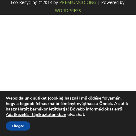
Eco Recycling @2014 by
PREMIUMCODING
| Powered by:
WORDPRESS
Weboldalunk sütiket (cookie) használ működése folyamán,
hogy a legjobb felhasználói élményt nyújthassa Önnek. A sütik
használatát bármikor letilthatja! Bővebb információkat erről
Adatkezelési tájékoztatónkban
olvashat.
Elfogad