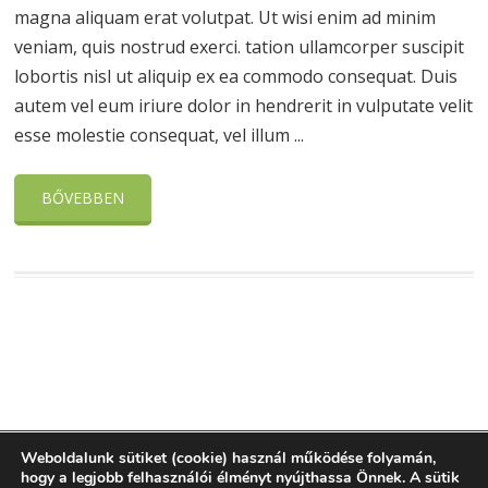
magna aliquam erat volutpat. Ut wisi enim ad minim
veniam, quis nostrud exerci. tation ullamcorper suscipit
lobortis nisl ut aliquip ex ea commodo consequat. Duis
autem vel eum iriure dolor in hendrerit in vulputate velit
esse molestie consequat, vel illum ...
BŐVEBBEN
Weboldalunk sütiket (cookie) használ működése folyamán,
hogy a legjobb felhasználói élményt nyújthassa Önnek. A sütik